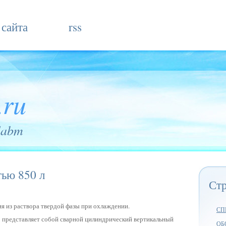
 сайта
rss
.ru
labm
тью 850 л
Ст
ия из раствора твердой фазы при охлаждении.
СП
 представляет собой сварной цилиндрический вертикальный
ОБ