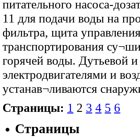
питательного насоса-доза
11 для подачи воды на пр
фильтра, щита управления
транспортирования су¬шил
горячей воды. Дутьевой и
электродвигателями и во
устанав¬ливаются снаружи
Страницы:
1
2
3
4
5
6
Страницы