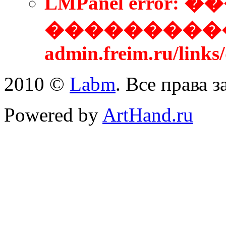
LMPanel error
����������
admin.freim.ru/link
2010 ©
Labm
. Все права 
Powered by
ArtHand.ru