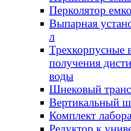
Перколятор емко
Выпарная устан
л
Трехкорпусные 
получения дист
воды
Шнековый транс
Вертикальный ш
Комплект лабор
Редуктор к унив