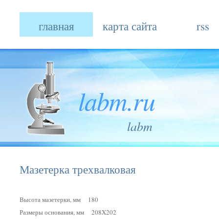
главная
карта сайта
rss
labm.ru
labm
Мазетерка трехвалковая
Высота мазетерки, мм 180
Размеры основания, мм 208X202