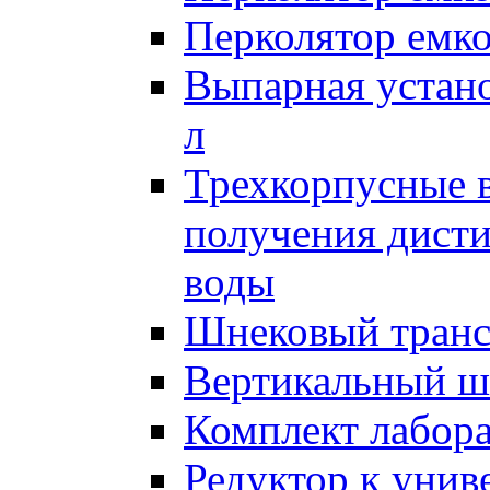
Перколятор емко
Выпарная устан
л
Трехкорпусные 
получения дист
воды
Шнековый транс
Вертикальный ш
Комплект лабор
Редуктор к унив