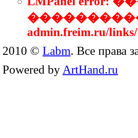
LMPanel error
����������
admin.freim.ru/link
2010 ©
Labm
. Все права 
Powered by
ArtHand.ru